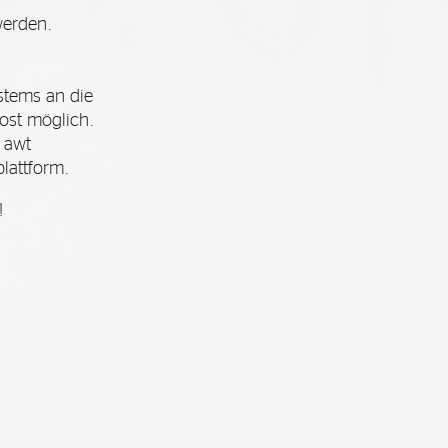
erden.
tems an die
ost möglich.
 awt
lattform.
!